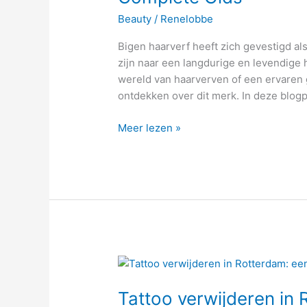
Bigen
Beauty
/
Renelobbe
Haarverf:
Een
Bigen haarverf heeft zich gevestigd a
Complete
zijn naar een langdurige en levendige h
Gids
wereld van haarverven of een ervaren g
ontdekken over dit merk. In deze blogp
Meer lezen »
Tattoo
verwijderen
Tattoo verwijderen in
in