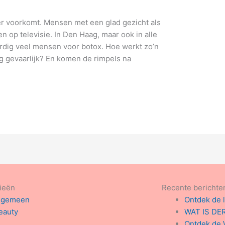
er voorkomt. Mensen met een glad gezicht als
en op televisie. In Den Haag, maar ook in alle
rdig veel mensen voor botox. Hoe werkt zo’n
g gevaarlijk? En komen de rimpels na
ieën
Recente berichte
lgemeen
Ontdek de 
eauty
WAT IS DE
Ontdek de 