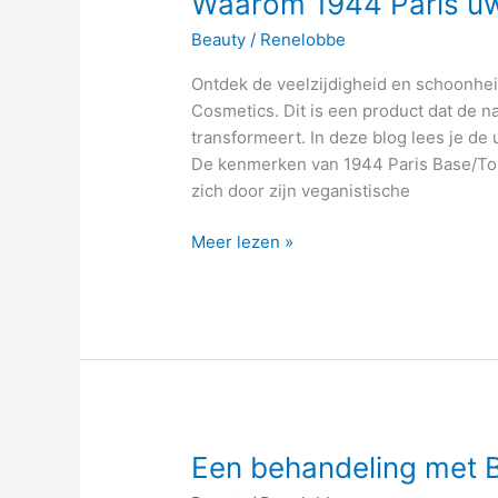
Waarom 1944 Paris uw
uw
Beauty
/
Renelobbe
nieuwe
favoriet
Ontdek de veelzijdigheid en schoonhei
wordt
Cosmetics. Dit is een product dat de n
transformeert. In deze blog lees je de 
De kenmerken van 1944 Paris Base/To
zich door zijn veganistische
Meer lezen »
Een
Een behandeling met 
behandeling