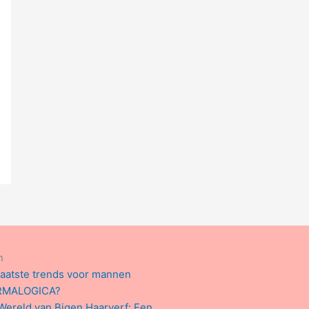
n
laatste trends voor mannen
RMALOGICA?
Wereld van Bigen Haarverf: Een