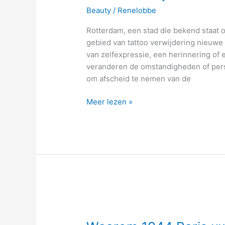
Rotterdam:
Beauty
/
Renelobbe
een
nieuw
Rotterdam, een stad die bekend staat o
begin
gebied van tattoo verwijdering nieuwe
van zelfexpressie, een herinnering of 
veranderen de omstandigheden of pers
om afscheid te nemen van de
Meer lezen »
Waarom
1944
Paris