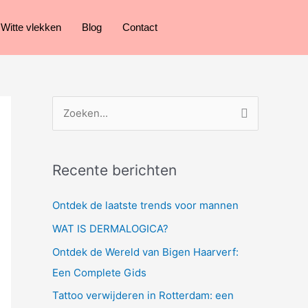
Witte vlekken
Blog
Contact
Z
o
e
Recente berichten
k
e
Ontdek de laatste trends voor mannen
n
WAT IS DERMALOGICA?
n
Ontdek de Wereld van Bigen Haarverf:
a
Een Complete Gids
a
Tattoo verwijderen in Rotterdam: een
r