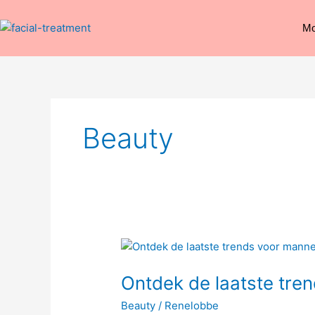
Spring
naar
Mo
de
inhoud
Beauty
Ontdek
de
Ontdek de laatste tre
laatste
trends
Beauty
/
Renelobbe
voor