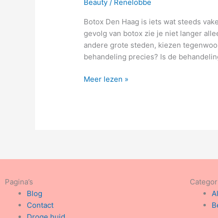
Beauty
/
Renelobbe
met
Botox
Botox Den Haag is iets wat steeds vak
Den
gevolg van botox zie je niet langer alle
Haag?
andere grote steden, kiezen tegenwoo
behandeling precies? Is de behandelin
Meer lezen »
Pagina’s
Categor
Blog
A
Contact
B
Droge huid