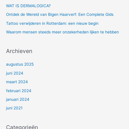
n
WAT IS DERMALOGICA?
n
Ontdek de Wereld van Bigen Haarverf: Een Complete Gids
a
Tattoo verwijderen in Rotterdam: een nieuw begin
a
Waarom mensen steeds meer onzekerheden lijken te hebben
r
:
Archieven
augustus 2025
juni 2024
maart 2024
februari 2024
januari 2024
juni 2021
Categorieën