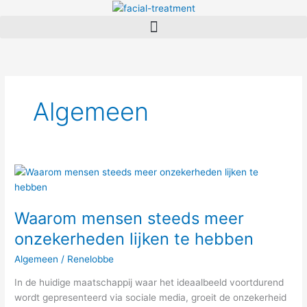
Spring
naar
de
inhoud
Algemeen
Waarom
mensen
steeds
Waarom mensen steeds meer
meer
onzekerheden
onzekerheden lijken te hebben
lijken
Algemeen
/
Renelobbe
te
hebben
In de huidige maatschappij waar het ideaalbeeld voortdurend
wordt gepresenteerd via sociale media, groeit de onzekerheid